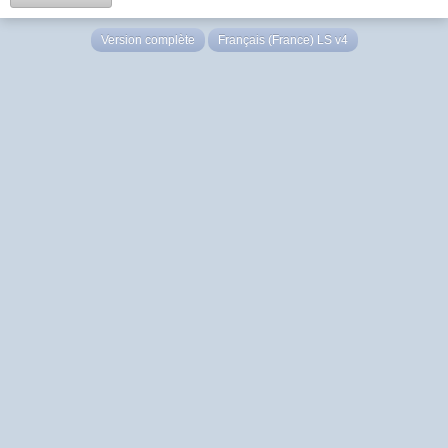
Version complète
Français (France) LS v4