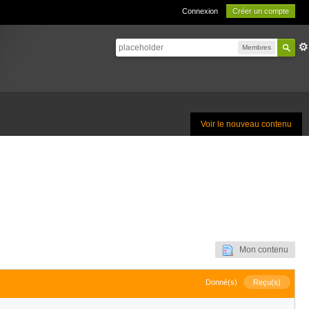
Connexion
Créer un compte
Membres
Voir le nouveau contenu
Mon contenu
Donné(s)
Reçu(s)