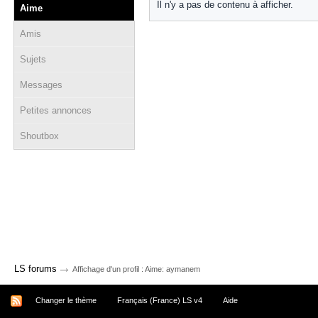
Il n'y a pas de contenu à afficher.
Aime
Amis
Sujets
Messages
Petites annonces
Shoutbox
→
LS forums
Affichage d'un profil : Aime: aymanem
Changer le thème
Français (France) LS v4
Aide