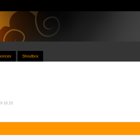
nnonces
Shoutbox
19 16:20