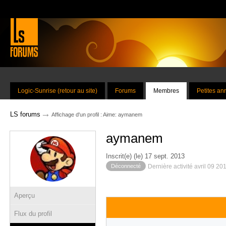
Logic-Sunrise (retour au site)
Forums
Membres
Petites a
→
LS forums
Affichage d'un profil : Aime: aymanem
aymanem
Inscrit(e) (le) 17 sept. 2013
Déconnecté
Dernière activité avril 09 20
Aperçu
Flux du profil