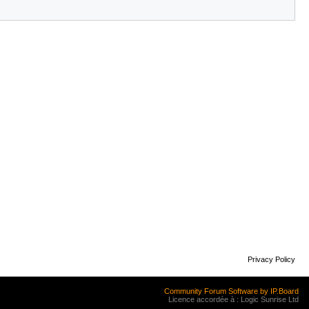
Privacy Policy
Community Forum Software by IP.Board
Licence accordée à : Logic Sunrise Ltd