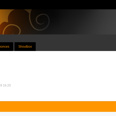
nnonces
Shoutbox
19 16:20