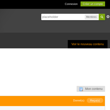
Connexion
Créer un compte
Membres
Voir le nouveau contenu
Mon contenu
Donné(s)
Reçu(s)