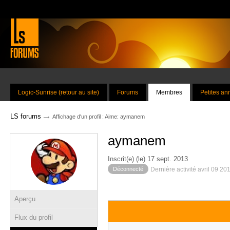
Logic-Sunrise (retour au site)
Forums
Membres
Petites a
→
LS forums
Affichage d'un profil : Aime: aymanem
aymanem
Inscrit(e) (le) 17 sept. 2013
Déconnecté
Dernière activité avril 09 20
Aperçu
Flux du profil