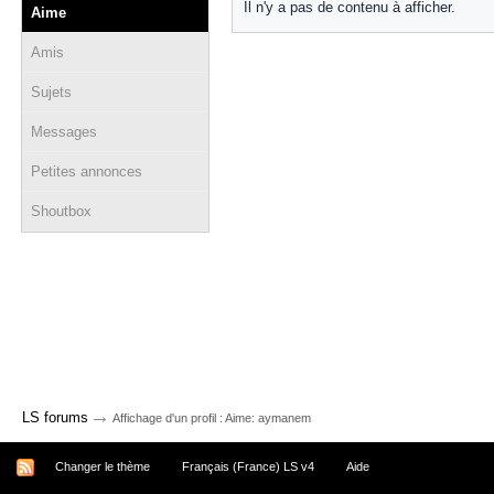
Il n'y a pas de contenu à afficher.
Aime
Amis
Sujets
Messages
Petites annonces
Shoutbox
→
LS forums
Affichage d'un profil : Aime: aymanem
Changer le thème
Français (France) LS v4
Aide