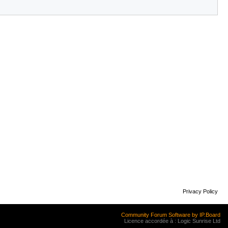
Privacy Policy
Community Forum Software by IP.Board
Licence accordée à : Logic Sunrise Ltd