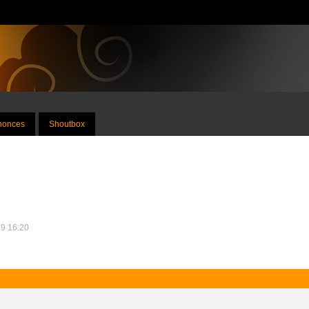
nnonces
Shoutbox
19 16:20