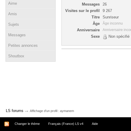
Aime
Messages
26
Visites sur le profil
9 267
Amis
Titre
Sunriseur
Âge
Âge inconnu
Sujets
Anniversaire
Anniversaire inc
Messages
Sexe
Non spécifié
Petites annonces
Shoutbox
→
LS forums
Affichage d'un profil : aymanem
Changer le thème
Français (France) LS v4
Aide