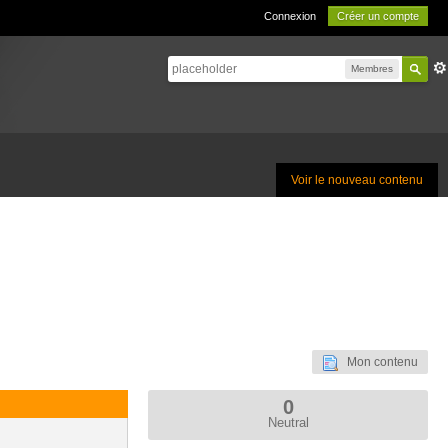
Connexion
Créer un compte
Membres
Voir le nouveau contenu
Mon contenu
0
Neutral