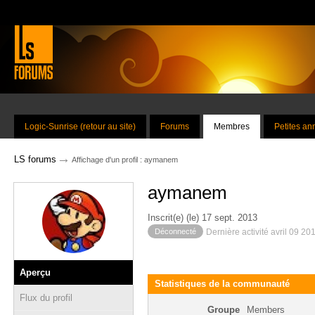
Logic-Sunrise (retour au site)
Forums
Membres
Petites a
→
LS forums
Affichage d'un profil : aymanem
aymanem
Inscrit(e) (le) 17 sept. 2013
Déconnecté
Dernière activité avril 09 20
Aperçu
Statistiques de la communauté
Flux du profil
Groupe
Members