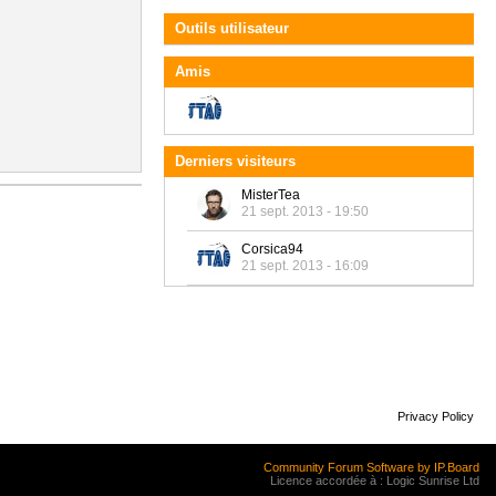
Outils utilisateur
Amis
Derniers visiteurs
MisterTea
21 sept. 2013 - 19:50
Corsica94
21 sept. 2013 - 16:09
Privacy Policy
Community Forum Software by IP.Board
Licence accordée à : Logic Sunrise Ltd