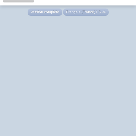
Version complète
Français (France) LS v4