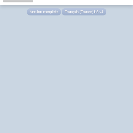
Version complète
Français (France) LS v4