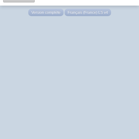
Version complète
Français (France) LS v4