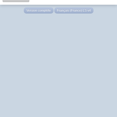
Version complète
Français (France) LS v4