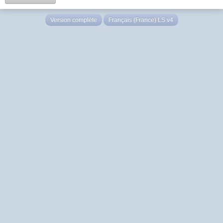
Version complète
Français (France) LS v4