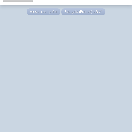
Version complète
Français (France) LS v4