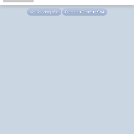
Version complète
Français (France) LS v4