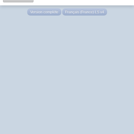
Version complète
Français (France) LS v4