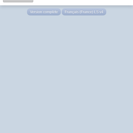
Version complète
Français (France) LS v4