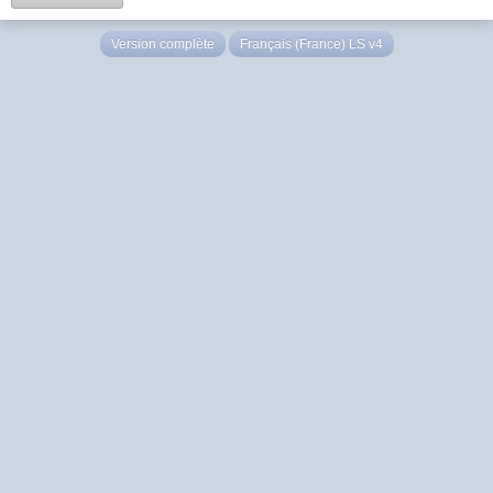
Version complète
Français (France) LS v4