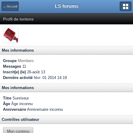
LS forums
← Accueil
Profil de tontons
Mes informations
Groupe
Members
Messages
11
Inscrit(e) (le)
26-août 13
Dernière activité
févr. 01 2014 14:19
Mes informations
Titre
Sunriseur
Âge
Âge inconnu
Anniversaire
Anniversaire inconnu
Contrôles utilisateur
Mon contenu