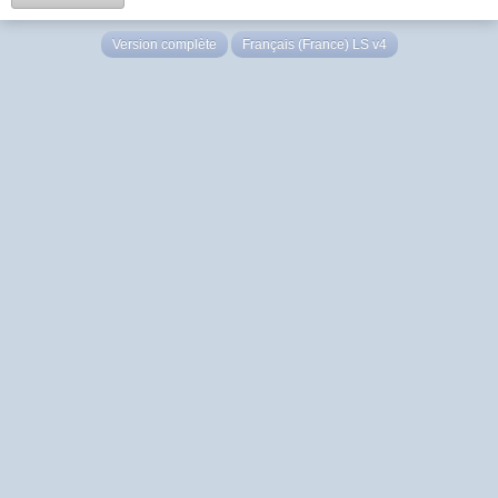
Version complète
Français (France) LS v4