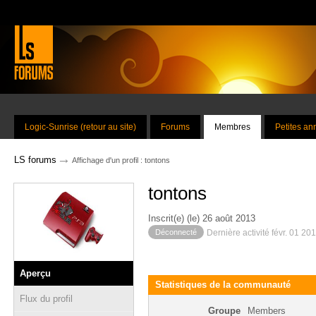
Logic-Sunrise (retour au site)
Forums
Membres
Petites a
→
LS forums
Affichage d'un profil : tontons
tontons
Inscrit(e) (le) 26 août 2013
Déconnecté
Dernière activité févr. 01 20
Aperçu
Statistiques de la communauté
Flux du profil
Groupe
Members