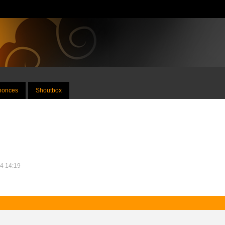
nnonces
Shoutbox
14 14:19