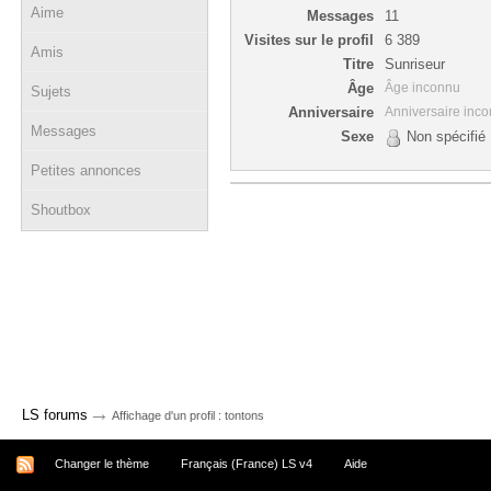
Aime
Messages
11
Visites sur le profil
6 389
Amis
Titre
Sunriseur
Âge
Âge inconnu
Sujets
Anniversaire
Anniversaire inc
Messages
Sexe
Non spécifié
Petites annonces
Shoutbox
→
LS forums
Affichage d'un profil : tontons
Changer le thème
Français (France) LS v4
Aide