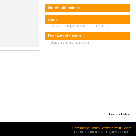
Outils utilisateur
Amis
tontons n'a pas encore ajouté d'ami.
Derniers visiteurs
Aucun visiteur à afficher
Privacy Policy
Community Forum Software by IP.Board
Licence accordée à : Logic Sunrise Ltd