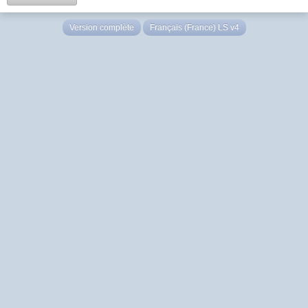
Version complète
Français (France) LS v4