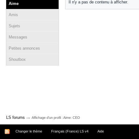
Il n'y a pas de contenu à afficher.
Aime
Amis
Sujets
Messages
Petites annonces
Shoutbox
→
LS forums
Affichage d'un profil : Aime: CEO
Changer le thème
Français (France) LS v4
Aide