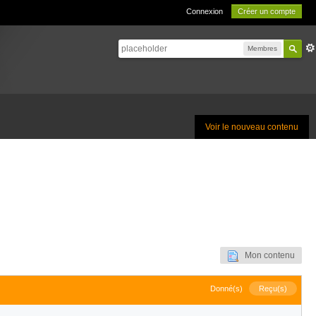
Connexion
Créer un compte
Membres
Voir le nouveau contenu
Mon contenu
Donné(s)
Reçu(s)