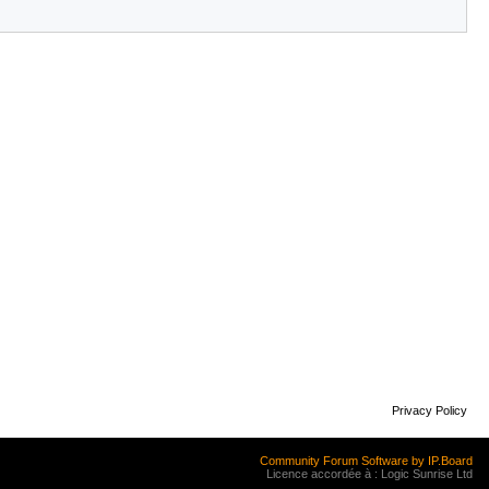
Privacy Policy
Community Forum Software by IP.Board
Licence accordée à : Logic Sunrise Ltd