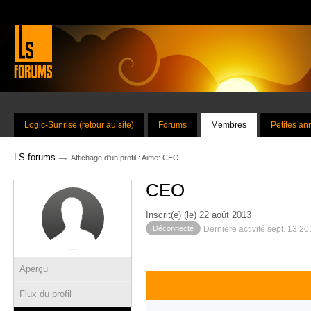
Logic-Sunrise (retour au site)
Forums
Membres
Petites a
→
LS forums
Affichage d'un profil : Aime: CEO
CEO
Inscrit(e) (le) 22 août 2013
Déconnecté
Dernière activité sept. 13 2
Aperçu
Flux du profil