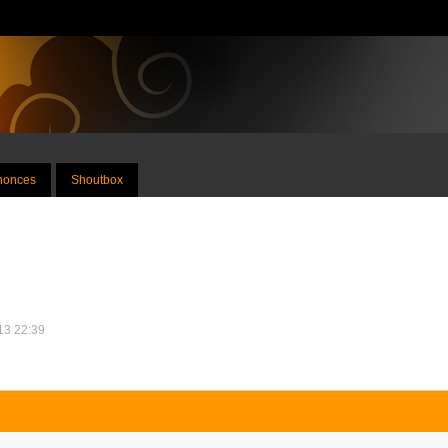
nnonces
Shoutbox
013 22:39