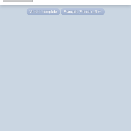
Version complète
Français (France) LS v4