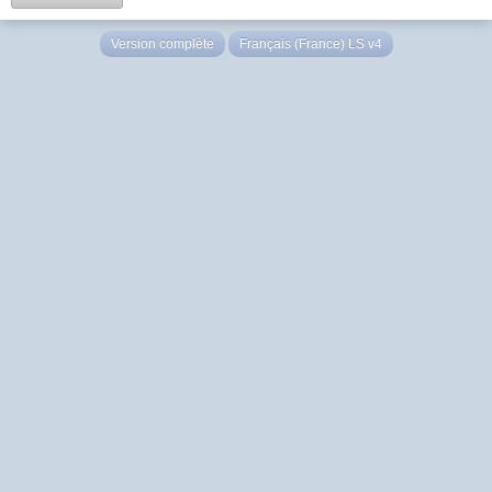
Version complète
Français (France) LS v4