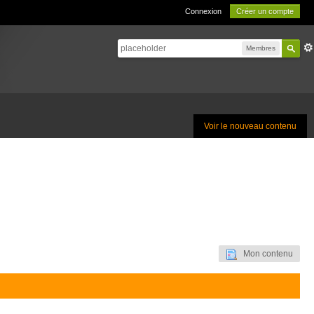
Connexion
Créer un compte
Membres
Voir le nouveau contenu
Mon contenu