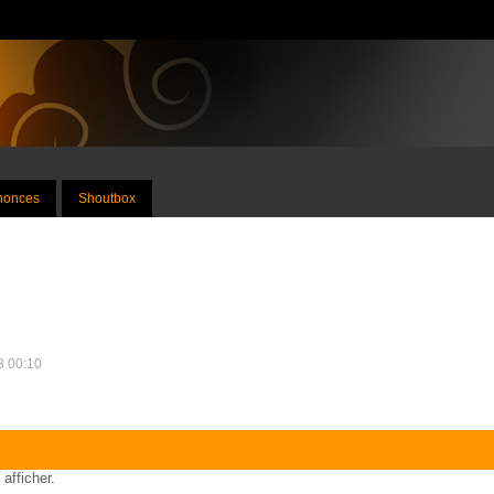
nnonces
Shoutbox
13 00:10
 afficher.