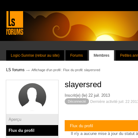
Logic-Sunrise (retour au site)
Forums
Membres
Petites a
→
LS forums
Affichage d'un profil : Flux du profil: slayersred
slayersred
Inscrit(e) (le) 22 juil. 2013
Déconnecté
Dernière activité juil. 22 20
Aperçu
Flux du profil
Flux du profil
Il n'y a aucune mise à jour du statut à