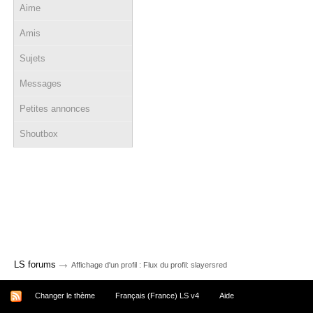
Aime
Amis
Sujets
Messages
Petites annonces
Shoutbox
→
LS forums
Affichage d'un profil : Flux du profil: slayersred
Changer le thème
Français (France) LS v4
Aide