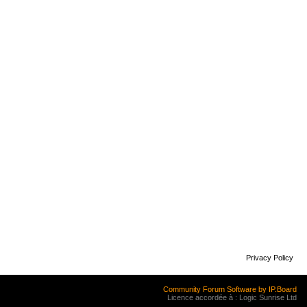
Privacy Policy
Community Forum Software by IP.Board
Licence accordée à : Logic Sunrise Ltd