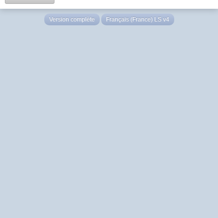
Version complète
Français (France) LS v4