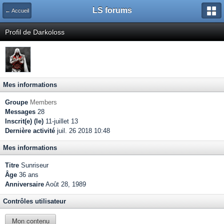
LS forums
← Accueil
Profil de Darkoloss
Mes informations
Groupe
Members
Messages
28
Inscrit(e) (le)
11-juillet 13
Dernière activité
juil. 26 2018 10:48
Mes informations
Titre
Sunriseur
Âge
36 ans
Anniversaire
Août 28, 1989
Contrôles utilisateur
Mon contenu