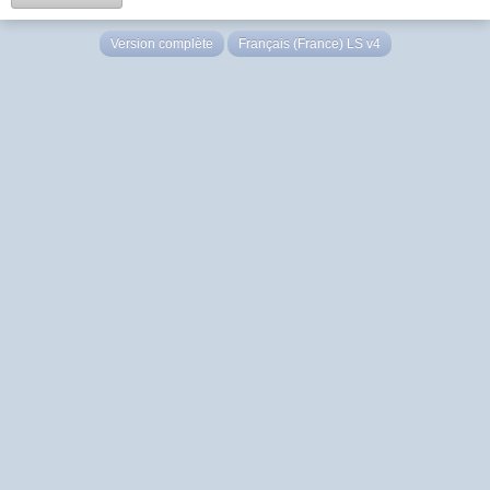
Version complète
Français (France) LS v4