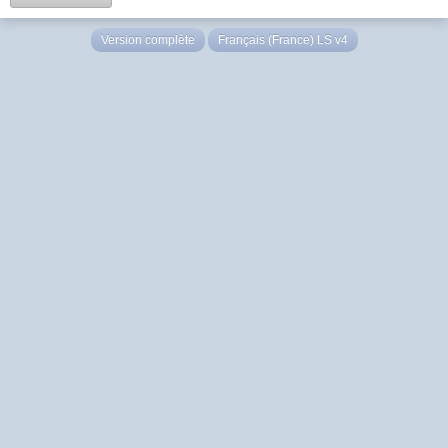
Version complète
Français (France) LS v4