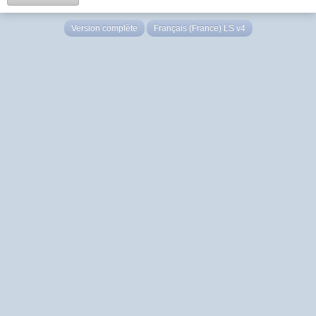
Version complète
Français (France) LS v4