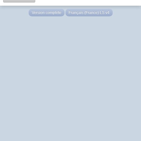
Version complète
Français (France) LS v4