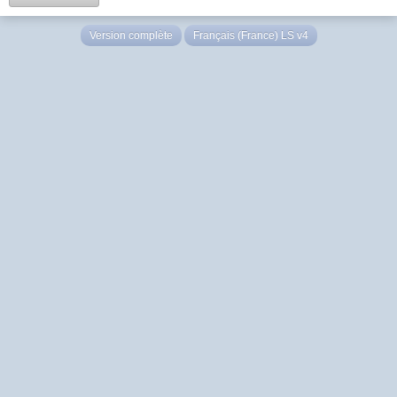
Version complète
Français (France) LS v4