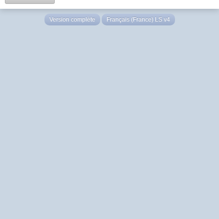
Version complète
Français (France) LS v4