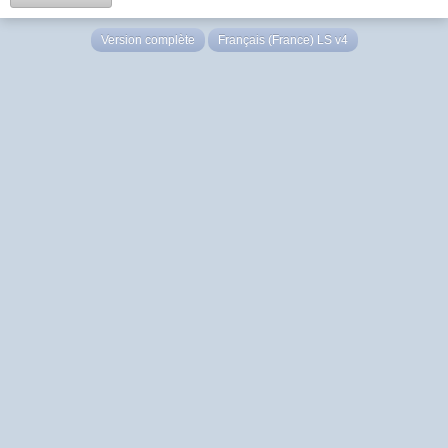
Version complète
Français (France) LS v4