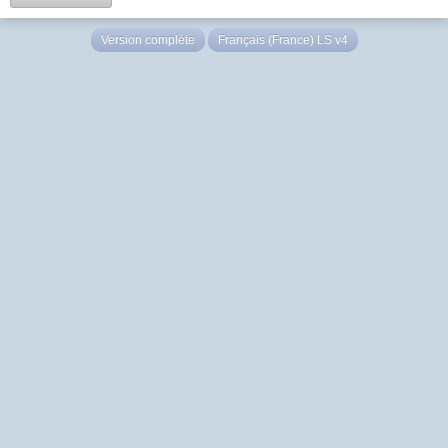
Version complète
Français (France) LS v4