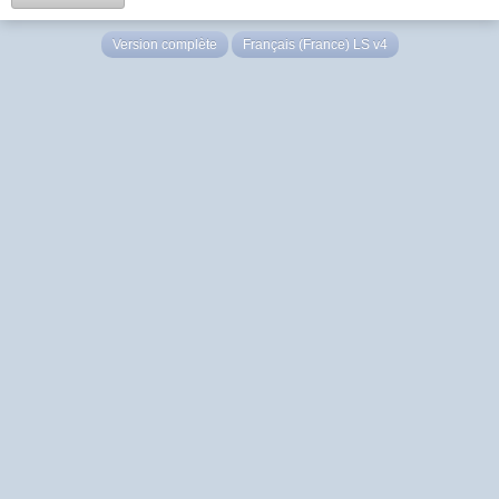
Version complète
Français (France) LS v4