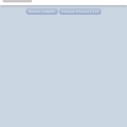
Version complète
Français (France) LS v4