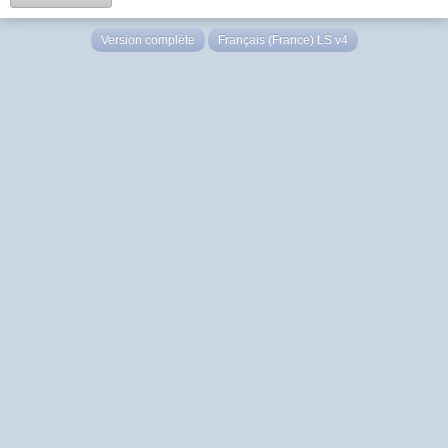
Version complète
Français (France) LS v4