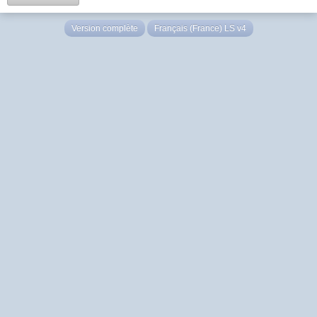
Version complète
Français (France) LS v4