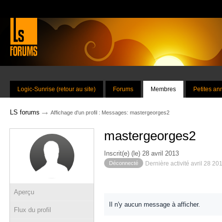
Logic-Sunrise (retour au site)
Forums
Membres
Petites a
→
LS forums
Affichage d'un profil : Messages: mastergeorges2
mastergeorges2
Inscrit(e) (le) 28 avril 2013
Déconnecté
Dernière activité avril 28 20
Aperçu
Il n'y aucun message à afficher.
Flux du profil