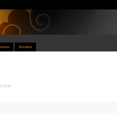
nnonces
Shoutbox
13 15:42