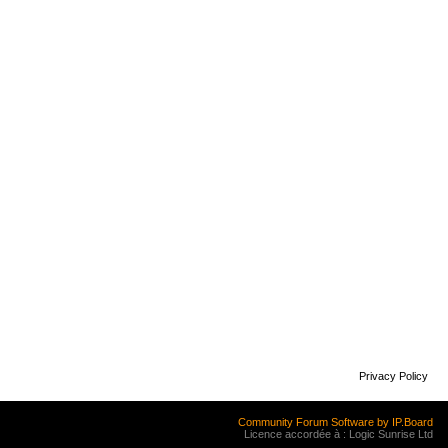
Privacy Policy
Community Forum Software by IP.Board
Licence accordée à : Logic Sunrise Ltd