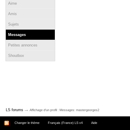
Aime
Amis
Sujets
Messages
Petites annonces
Shoutbox
→
LS forums
Affichage d'un profil : Messages: mastergeorges2
Changer le thème
Français (France) LS v4
Aide