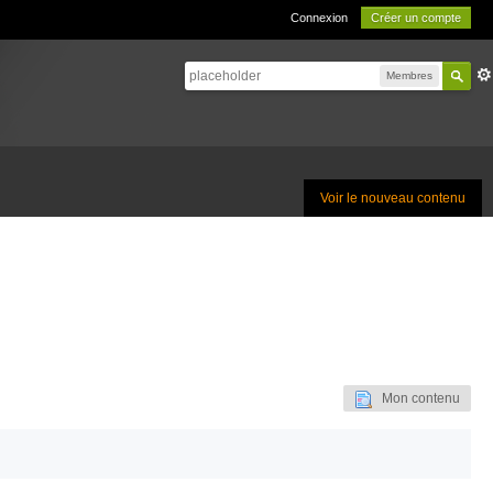
Connexion
Créer un compte
Membres
Voir le nouveau contenu
Mon contenu