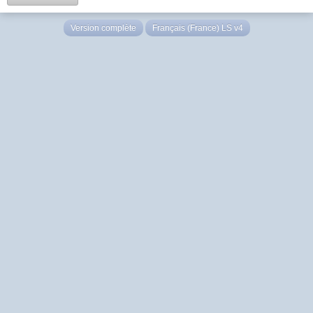
Version complète
Français (France) LS v4