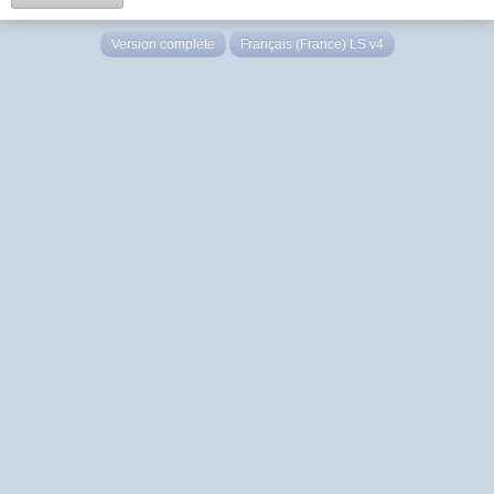
Version complète
Français (France) LS v4