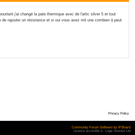
ourtant j'ai changé la pate thermique avec de l'artic silver 5 et tout
n de rajouter un résistance et si oui vous avez mit une combien à peut
Privacy Policy
Community Forum Software by IP.Board
Licence accordée à : Logic Sunrise Ltd