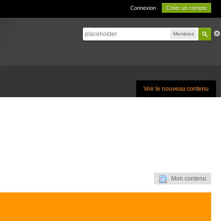
Connexion
Créer un compte
Membres
Voir le nouveau contenu
Mon contenu