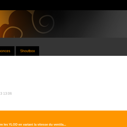
nnonces
Shoutbox
13 13:06
e les YLOD en variant la vitesse du ventila...