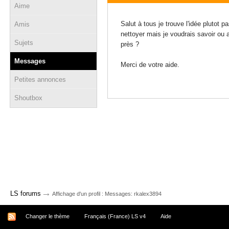
Aime
23 avril 2013 - 22:48
Salut à tous je trouve l'idée plutot p
Amis
nettoyer mais je voudrais savoir ou 
Sujets
près ?
Messages
Merci de votre aide.
Petites annonces
Shoutbox
→
LS forums
Affichage d'un profil : Messages: rkalex3894
Changer le thème
Français (France) LS v4
Aide