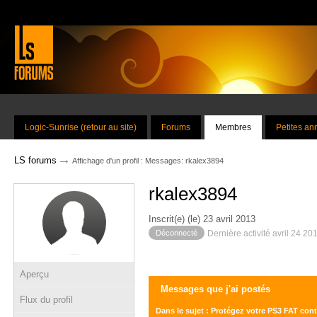
Logic-Sunrise (retour au site)
Forums
Membres
Petites a
→
LS forums
Affichage d'un profil : Messages: rkalex3894
rkalex3894
Inscrit(e) (le) 23 avril 2013
Déconnecté
Dernière activité avril 24 20
Aperçu
Messages que j'ai postés
Flux du profil
Dans le sujet : Protégez votre PS3 FAT contr