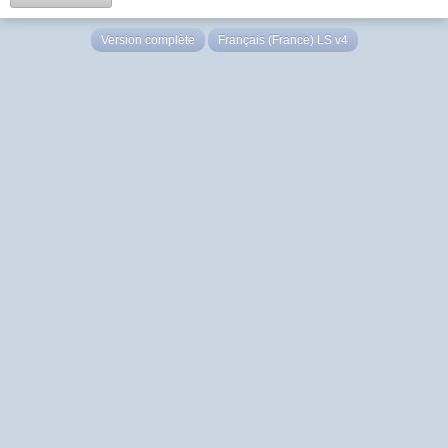
Version complète
Français (France) LS v4