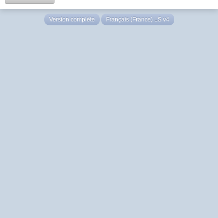
Version complète
Français (France) LS v4