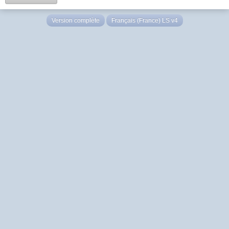
Version complète
Français (France) LS v4