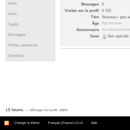
Aime
Messages
0
Visites sur le profil
6 333
Amis
Titre
Nouveau / peu ac
Âge
Âge inconnu
Sujets
Anniversaire
Anniversaire inc
Messages
Sexe
Non spécifié
Petites annonces
Shoutbox
→
LS forums
Affichage d'un profil : didi59
Changer le thème
Français (France) LS v4
Aide