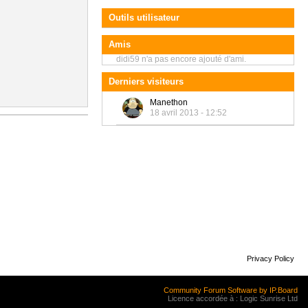
Outils utilisateur
Amis
didi59 n'a pas encore ajouté d'ami.
Derniers visiteurs
Manethon
18 avril 2013 - 12:52
Privacy Policy
Community Forum Software by IP.Board
Licence accordée à : Logic Sunrise Ltd