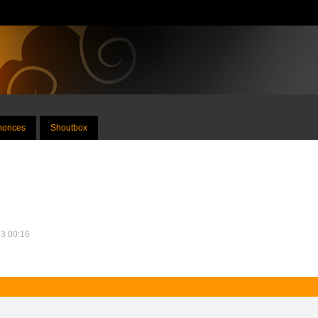
nnonces
Shoutbox
13 00:16