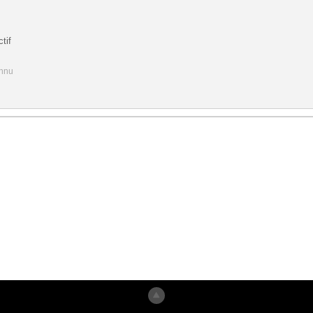
tif
onnu