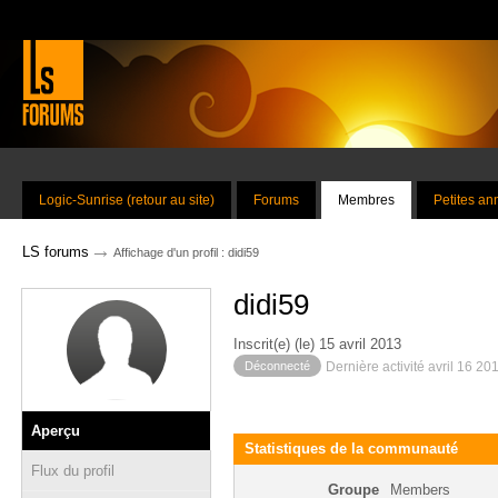
Logic-Sunrise (retour au site)
Forums
Membres
Petites a
→
LS forums
Affichage d'un profil : didi59
didi59
Inscrit(e) (le) 15 avril 2013
Déconnecté
Dernière activité avril 16 20
Aperçu
Statistiques de la communauté
Flux du profil
Groupe
Members