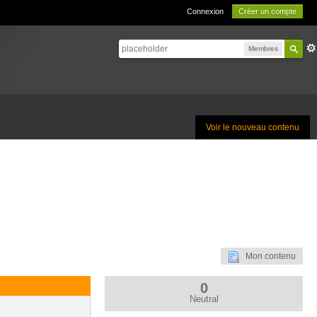
Connexion
Créer un compte
Membres
Voir le nouveau contenu
Mon contenu
0
Neutral