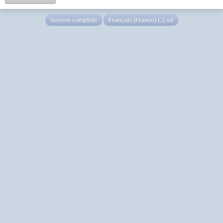
Version complète
Français (France) LS v4