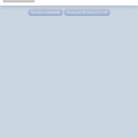
Version complète
Français (France) LS v4