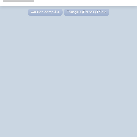
Version complète
Français (France) LS v4