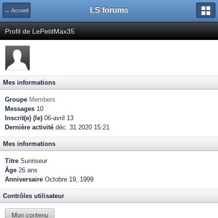
LS forums
← Accueil
Profil de LePetitMax35
Mes informations
Groupe
Members
Messages
10
Inscrit(e) (le)
06-avril 13
Dernière activité
déc. 31 2020 15:21
Mes informations
Titre
Sunriseur
Âge
26 ans
Anniversaire
Octobre 19, 1999
Contrôles utilisateur
Mon contenu