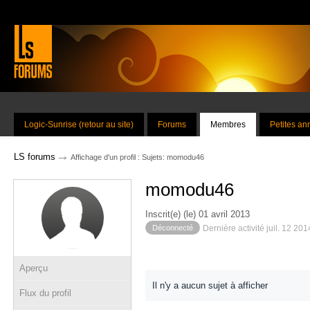
Logic-Sunrise (retour au site)
Forums
Membres
Petites a
→
LS forums
Affichage d'un profil : Sujets: momodu46
momodu46
Inscrit(e) (le) 01 avril 2013
Déconnecté
Dernière activité juil. 12 20
Aperçu
Il n'y a aucun sujet à afficher
Flux du profil