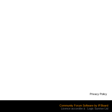
Privacy Policy
Community Forum Software by IP.Board
Licence accordée à : Logic Sunrise Ltd