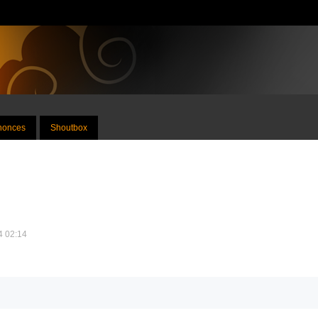
nnonces
Shoutbox
14 02:14