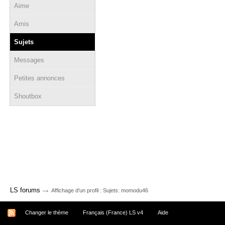
Aime
Amis
Sujets
Messages
Petites annonces
Shoutbox
→
LS forums
Affichage d'un profil : Sujets: momodu46
Changer le thème
Français (France) LS v4
Aide