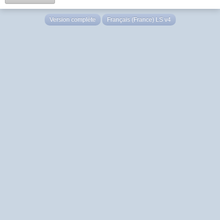
Version complète
Français (France) LS v4