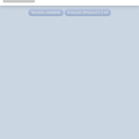
Version complète
Français (France) LS v4