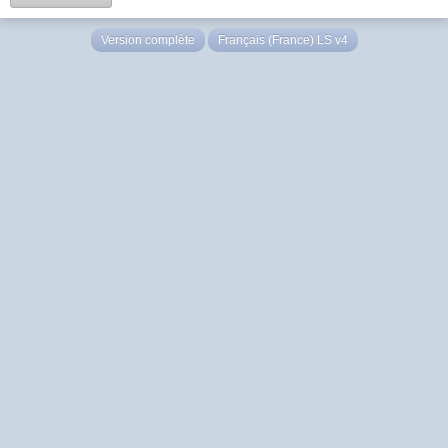
Version complète
Français (France) LS v4