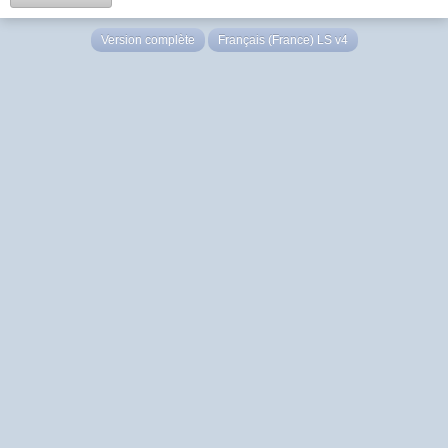
Version complète
Français (France) LS v4